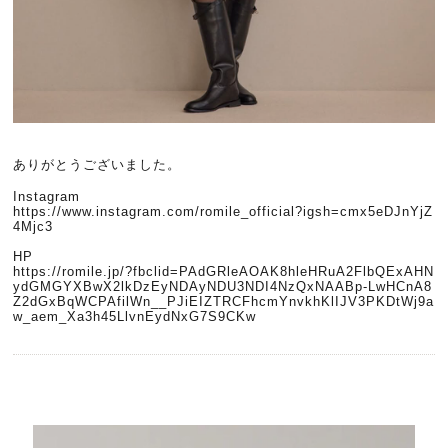
ありがとうございました。
Instagram
https://www.instagram.com/romile_official?igsh=cmx5eDJnYjZ
4Mjc3
HP
https://romile.jp/?fbclid=PAdGRleAOAK8hleHRuA2FlbQExAHN
ydGMGYXBwX2lkDzEyNDAyNDU3NDI4NzQxNAABp-LwHCnA8
Z2dGxBqWCPAfilWn__PJiEIZTRCFhcmYnvkhKlIJV3PKDtWj9a
w_aem_Xa3h45LlvnEydNxG7S9CKw