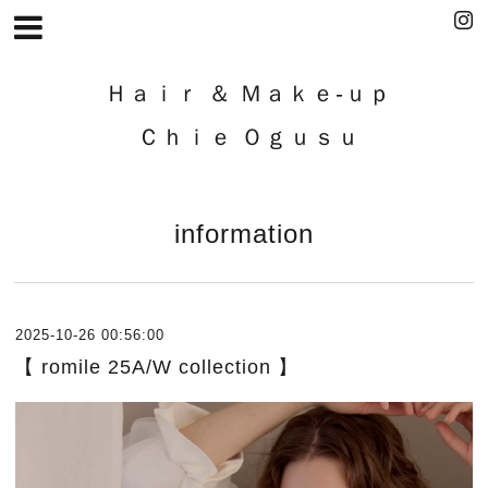
Ｈａｉｒ ＆ Ｍａｋｅ-ｕｐ
Ｃｈｉｅ Ｏｇｕｓｕ
information
2025-10-26 00:56:00
【 romile 25A/W collection 】