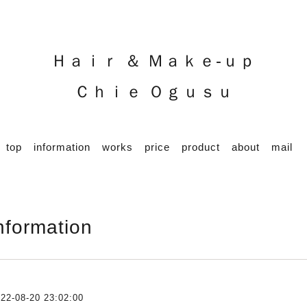
Ｈａｉｒ ＆ Ｍａｋｅ-ｕｐ
Ｃｈｉｅ Ｏｇｕｓｕ
top
information
works
price
product
about
mail
nformation
22-08-20 23:02:00